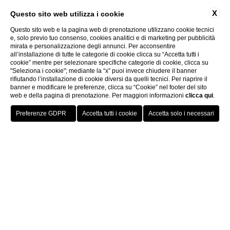
X
Questo sito web utilizza i cookie
Questo sito web e la pagina web di prenotazione utilizzano cookie tecnici
e, solo previo tuo consenso, cookies analitici e di marketing per pubblicità
mirata e personalizzazione degli annunci. Per acconsentire
all’installazione di tutte le categorie di cookie clicca su “Accetta tutti i
cookie” mentre per selezionare specifiche categorie di cookie, clicca su
"Seleziona i cookie"; mediante la “x” puoi invece chiudere il banner
rifiutando l’installazione di cookie diversi da quelli tecnici. Per riaprire il
banner e modificare le preferenze, clicca su “Cookie” nel footer del sito
web e della pagina di prenotazione. Per maggiori informazioni
clicca qui
.
PRENOTA
CHIUDI
Resort Urbano Extralusso
Grand Hotel Parco dei Principi & Spa: uno dei migliori hotels
extra lusso a Roma