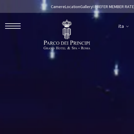
Camere
Location
Gallery
I PREFER MEMBER RATE
ita
ROBERTO NALDI COLLECTION
ROMA
Parco dei Principi Grand Hotel & Spa
Hotel Splendide Royal Roma
Hotel Mancino 12
Prince Spa
Ristorante Mirabelle
Adèle Mixology Lounge
LUGANO
Hotel Splendide Royal Lugano