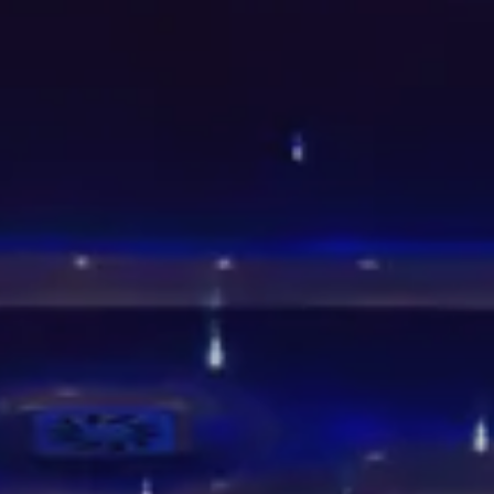
Splendide Lifestyle Spa
Ristorante I Due Sud
Ristorante La Veranda
PARIGI
Hotel Splendide Royal Paris
Ristorante Tosca