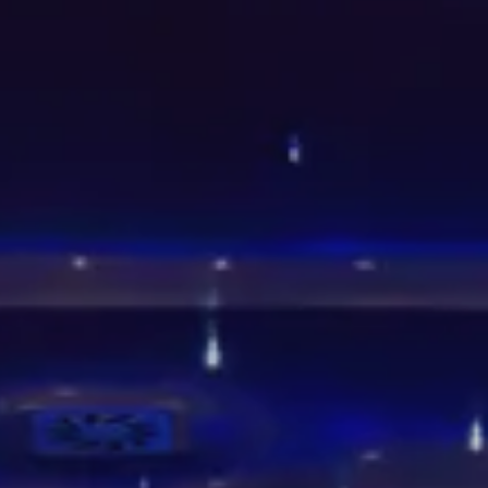
Splendide Lifestyle Spa
Ristorante I Due Sud
Ristorante La Veranda
PARIGI
Hotel Splendide Royal Paris
Ristorante Tosca